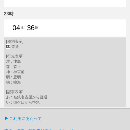
7分はつ 普通津島いき
21分はつ 普通津島いき
39分はつ 普通津島いき
23時
04
36
津
津
4分はつ 普通津島いき
36分はつ 普通津島いき
[種別表示]
00
:普通
[行先表示]
津 : 津島
森 : 森上
神 : 神宮前
明 : 豊明
鳴 : 鳴海
[記事表示]
あ : 名鉄名古屋から普通
い : 須ケ口から準急
ご利用にあたって