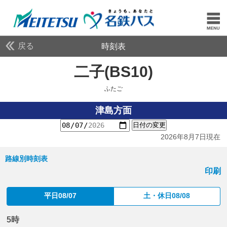
戻る
時刻表
二子(BS10)
ふたご
ふたご
津島方面
日付の変更
2026年8月7日現在
路線別時刻表
印刷
平日08/07
土・休日08/08
5時