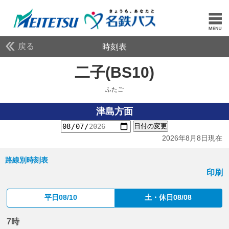
戻る
時刻表
二子(BS10)
ふたご
ふたご
津島方面
日付の変更
2026年8月8日現在
路線別時刻表
印刷
平日08/10
土・休日08/08
7時