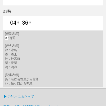
6分はつ 普通津島いき
21分はつ 普通津島いき
39分はつ 普通津島いき
23時
04
36
津
津
4分はつ 普通津島いき
36分はつ 普通津島いき
[種別表示]
00
:普通
[行先表示]
津 : 津島
森 : 森上
神 : 神宮前
明 : 豊明
鳴 : 鳴海
[記事表示]
あ : 名鉄名古屋から普通
い : 須ケ口から準急
ご利用にあたって