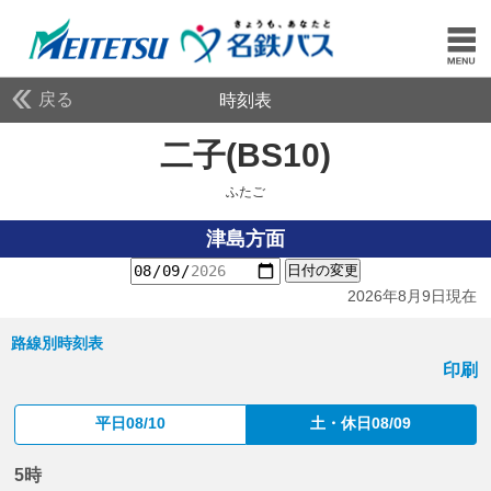
戻る
時刻表
二子(BS10)
ふたご
ふたご
津島方面
日付の変更
2026年8月9日現在
路線別時刻表
印刷
平日08/10
土・休日08/09
5時