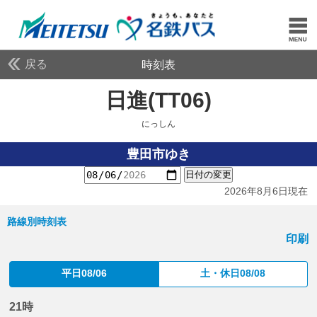
戻る
時刻表
日進(TT06)
にっしん
にっしん
豊田市ゆき
日付の変更
2026年8月6日現在
路線別時刻表
印刷
平日08/06
土・休日08/08
21時