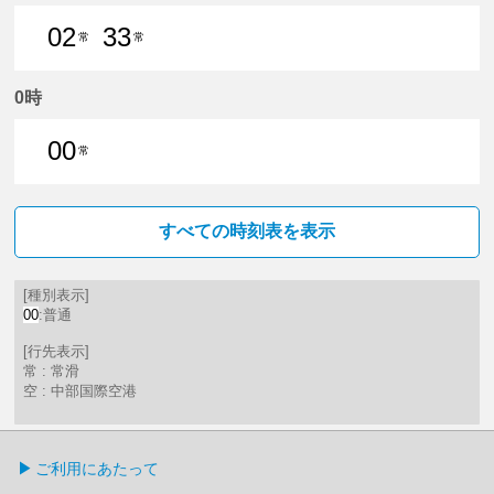
02
33
常
常
2分はつ 普通常滑いき
33分はつ 普通常滑いき
0時
00
常
0分はつ 普通常滑いき
すべての時刻表を表示
[種別表示]
00
:普通
[行先表示]
常 : 常滑
空 : 中部国際空港
ご利用にあたって