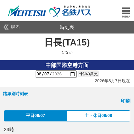
戻る
時刻表
日長(TA15)
ひなが
ひなが
中部国際空港方面
日付の変更
2026年8月7日現在
路線別時刻表
印刷
平日08/07
土・休日08/08
23時