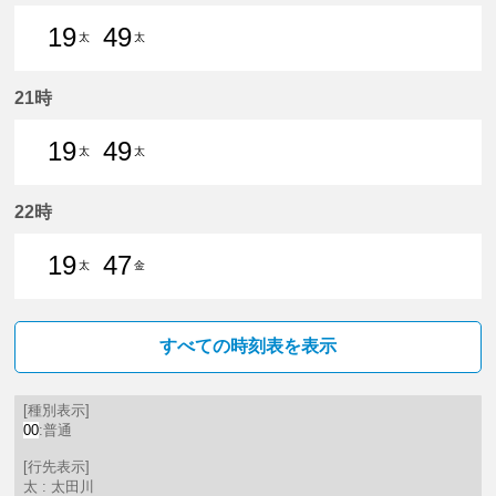
19
49
太
太
19分はつ 普通太田川いき
49分はつ 普通太田川いき
21時
19
49
太
太
19分はつ 普通太田川いき
49分はつ 普通太田川いき
22時
19
47
太
金
19分はつ 普通太田川いき
47分はつ 普通金山（愛知県）
すべての時刻表を表示
[種別表示]
00
:普通
[行先表示]
太 : 太田川