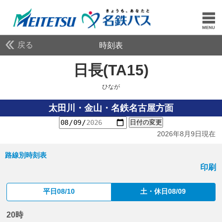
戻る
時刻表
日長(TA15)
ひなが
ひなが
太田川・金山・名鉄名古屋方面
日付の変更
2026年8月9日現在
路線別時刻表
印刷
平日08/10
土・休日08/09
20時