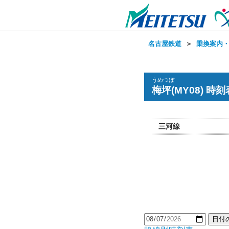
名古屋鉄道
＞
乗換案内
うめつぼ
梅坪(MY08) 時刻
三河線
日付