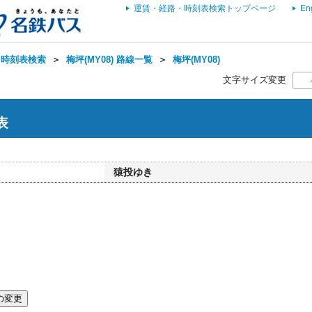
運賃・経路・時刻表検索トップページ
En
・時刻表検索
＞
梅坪(MY08) 路線一覧
＞
梅坪(MY08)
文字サイズ変更
表
猿投ゆき
の変更