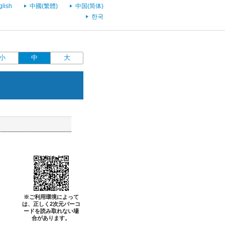
glish
中國(繁體)
中国(简体)
한국
小
中
大
※ご利用環境によって
は、正しく2次元バーコ
ードを読み取れない場
合があります。