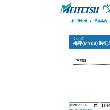
名古屋鉄道
＞
乗換案内
うめつぼ
梅坪(MY08) 時刻
三河線
日付