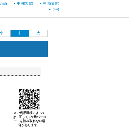
glish
中國(繁體)
中国(简体)
한국
小
中
大
※ご利用環境によって
は、正しく2次元バーコ
ードを読み取れない場
合があります。