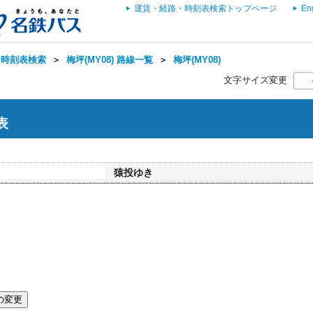
運賃・経路・時刻表検索トップページ
En
・時刻表検索
＞
梅坪(MY08) 路線一覧
＞
梅坪(MY08)
文字サイズ変更
表
猿投ゆき
の変更