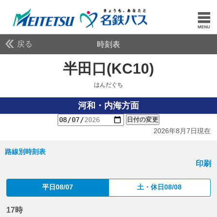
戻る
時刻表
半田口(KC10)
はんだぐ
はんだぐち
河和・内海方面
日付の変更
2026年8月7日現在
路線別時刻表
印刷
平日08/07
土・休日08/08
17時