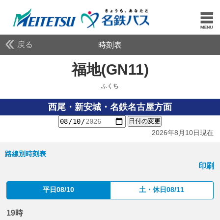
戻る
時刻表
福地(GN11)
ふくち
ふくち
西尾・新安城・名鉄名古屋方面
日付の変更
2026年8月10日現在
路線別時刻表
印刷
平日08/10
土・休日08/11
19時