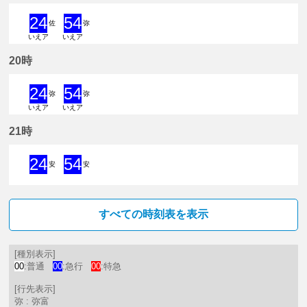
24
54
佐
弥
いえア
いえア
24分はつ 急行佐屋いき
54分はつ 急行弥富いき
20時
24
54
弥
弥
いえア
いえア
24分はつ 急行弥富いき
54分はつ 急行弥富いき
21時
24
54
安
安
24分はつ 急行新安城いき
54分はつ 急行新安城いき
すべての時刻表を表示
[種別表示]
00
:普通
00
:急行
00
:特急
[行先表示]
弥 : 弥富