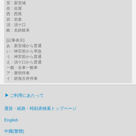
安 : 新安城
佐 : 佐屋
西 : 西尾
岩 : 岩倉
須 : 須ケ口
岐 : 名鉄岐阜
[記事表示]
あ : 新安城から普通
い : 神宮前から準急
う : 神宮前から普通
え : 須ケ口から普通
一般 : 全車一般車
ア : 豊明停車
イ : 碧海古井停車
ご利用にあたって
運賃・経路・時刻表検索トップページ
English
中國(繁體)