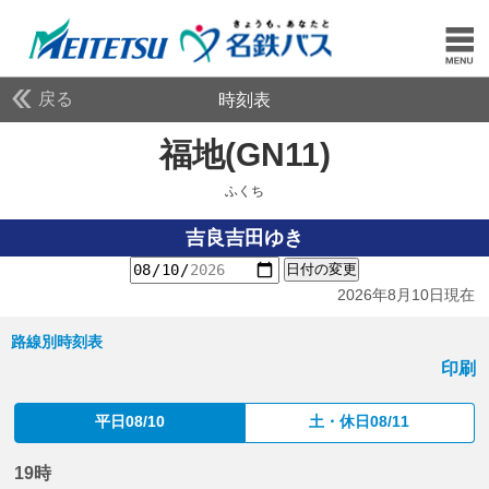
戻る
時刻表
福地(GN11)
ふくち
ふくち
吉良吉田ゆき
日付の変更
2026年8月10日現在
路線別時刻表
印刷
平日08/10
土・休日08/11
19時