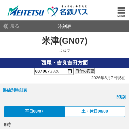
戻る
時刻表
米津(GN07)
よねづ
よねづ
西尾・吉良吉田方面
日付の変更
2026年8月7日現在
路線別時刻表
印刷
平日08/07
土・休日08/08
6時