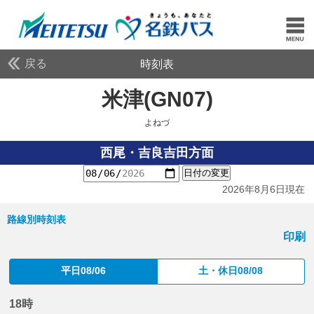
戻る
時刻表
米津(GN07)
よねづ
よねづ
西尾・吉良吉田方面
日付の変更
2026年8月6日現在
路線別時刻表
印刷
平日08/06
土・休日08/08
18時