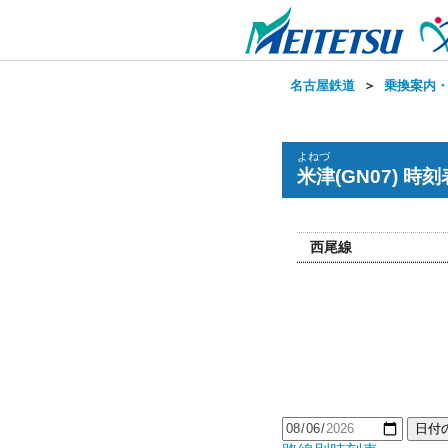
名古屋鉄道
＞
乗換案内
よねづ
米津(GN07) 時刻
西尾線
日付