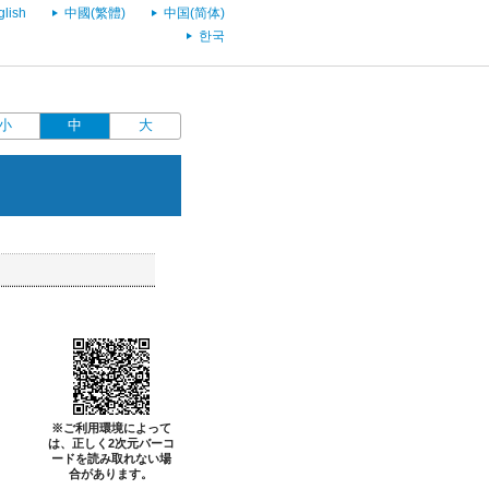
glish
中國(繁體)
中国(简体)
한국
小
中
大
※ご利用環境によって
は、正しく2次元バーコ
ードを読み取れない場
合があります。