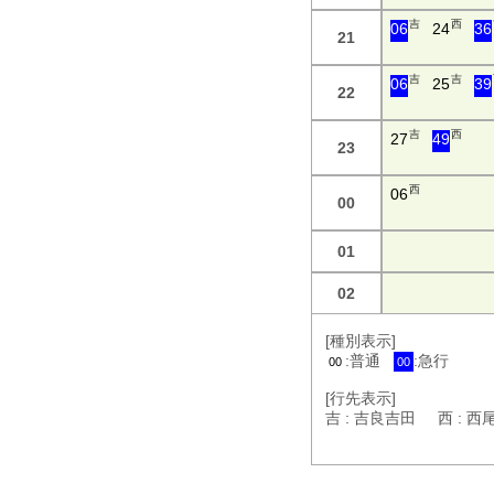
吉
西
06
24
36
21
吉
吉
06
25
39
22
吉
西
27
49
23
西
06
00
01
02
[種別表示]
:普通
:急行
00
00
[行先表示]
吉 : 吉良吉田 西 : 