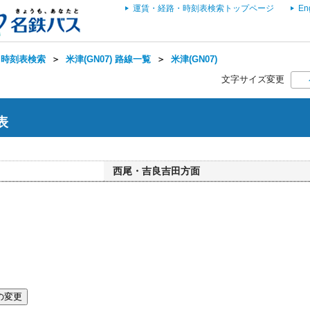
運賃・経路・時刻表検索トップページ
En
・時刻表検索
＞
米津(GN07) 路線一覧
＞
米津(GN07)
文字サイズ変更
表
西尾・吉良吉田方面
の変更