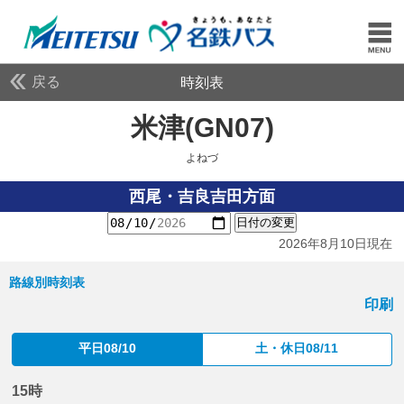
戻る
時刻表
米津(GN07)
よねづ
よねづ
西尾・吉良吉田方面
日付の変更
2026年8月10日現在
路線別時刻表
印刷
平日08/10
土・休日08/11
15時