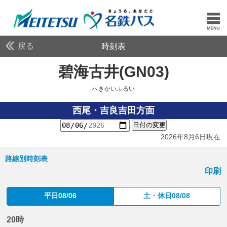
戻る
時刻表
碧海古井(GN03)
へきか
へきかいふるい
西尾・吉良吉田方面
日付の変更
2026年8月6日現在
路線別時刻表
印刷
平日08/06
土・休日08/08
20時