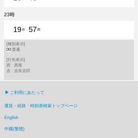
16分はつ 普通吉良吉田いき
45分はつ 普通吉良吉田いき
23時
19
57
吉
西
19分はつ 普通吉良吉田いき
57分はつ 普通西尾いき
[種別表示]
00
:普通
[行先表示]
西 : 西尾
吉 : 吉良吉田
ご利用にあたって
運賃・経路・時刻表検索トップページ
English
中國(繁體)