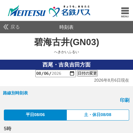
戻る
時刻表
碧海古井(GN03)
へきか
へきかいふるい
西尾・吉良吉田方面
日付の変更
2026年8月6日現在
路線別時刻表
印刷
平日08/06
土・休日08/08
5時