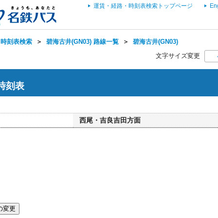
運賃・経路・時刻表検索トップページ
En
・時刻表検索
＞
碧海古井(GN03) 路線一覧
＞
碧海古井(GN03)
文字サイズ変更
 時刻表
西尾・吉良吉田方面
の変更