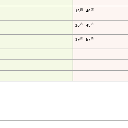
西
西
16
46
吉
吉
16
45
吉
西
19
57
吉田