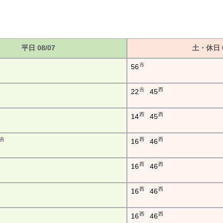
平日 08/07
土・休日 0
吉
56
吉
西
22
45
西
西
14
45
吉
西
西
16
46
西
西
16
46
西
西
16
46
西
西
16
46