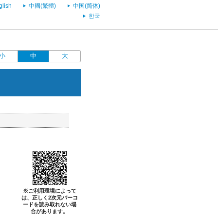
glish
中國(繁體)
中国(简体)
한국
小
中
大
※ご利用環境によって
は、正しく2次元バーコ
ードを読み取れない場
合があります。