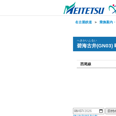
名古屋鉄道
＞
乗換案内
へきかいふるい
碧海古井(GN03)
西尾線
日付