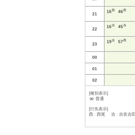
西
西
16
46
21
吉
吉
16
45
22
吉
西
19
57
23
00
01
02
[種別表示]
:普通
00
[行先表示]
西 : 西尾 吉 : 吉良