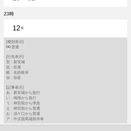
23分はつ 普通新安城いき
51分はつ 普通新安城いき
23時
12
安
12分はつ 普通新安城いき
[種別表示]
00
:普通
[行先表示]
安 : 新安城
佐 : 佐屋
岐 : 名鉄岐阜
弥 : 弥富
[記事表示]
あ : 新安城から急行
い : 鳴海から急行
う : 神宮前から準急
え : 神宮前から普通
お : 須ケ口から普通
ア : 中京競馬場前停車