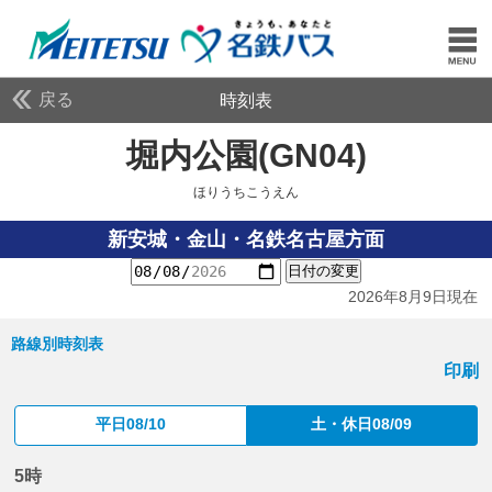
戻る
時刻表
堀内公園(GN04)
ほりう
ほりうちこうえん
新安城・金山・名鉄名古屋方面
日付の変更
2026年8月9日現在
路線別時刻表
印刷
平日08/10
土・休日08/09
5時