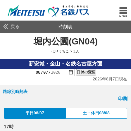
戻る
時刻表
堀内公園(GN04)
ほりう
ほりうちこうえん
新安城・金山・名鉄名古屋方面
日付の変更
2026年8月7日現在
路線別時刻表
印刷
平日08/07
土・休日08/08
17時