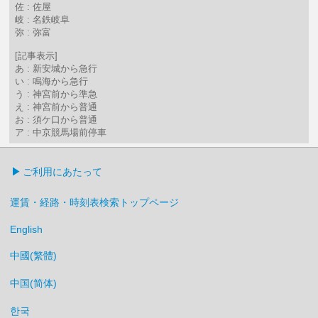
佐 : 佐屋
岐 : 名鉄岐阜
弥 : 弥富
[記事表示]
あ : 新安城から急行
い : 鳴海から急行
う : 神宮前から準急
え : 神宮前から普通
お : 須ケ口から普通
ア : 中京競馬場前停車
ご利用にあたって
運賃・経路・時刻表検索トップページ
English
中國(繁體)
中国(简体)
한국