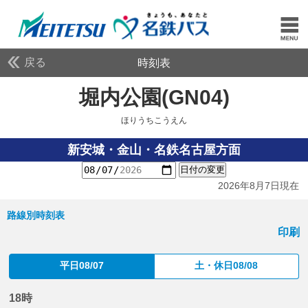
戻る
時刻表
堀内公園(GN04)
ほりう
ほりうちこうえん
新安城・金山・名鉄名古屋方面
日付の変更
2026年8月7日現在
路線別時刻表
印刷
平日08/07
土・休日08/08
18時