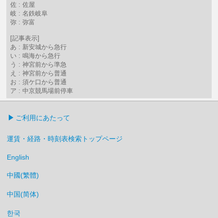
佐 : 佐屋
岐 : 名鉄岐阜
弥 : 弥富
[記事表示]
あ : 新安城から急行
い : 鳴海から急行
う : 神宮前から準急
え : 神宮前から普通
お : 須ケ口から普通
ア : 中京競馬場前停車
ご利用にあたって
運賃・経路・時刻表検索トップページ
English
中國(繁體)
中国(简体)
한국