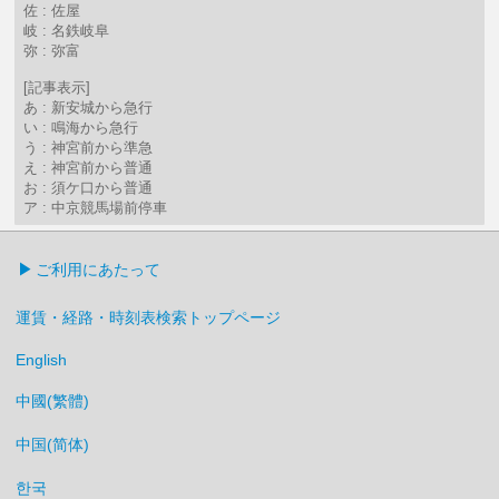
佐 : 佐屋
岐 : 名鉄岐阜
弥 : 弥富
[記事表示]
あ : 新安城から急行
い : 鳴海から急行
う : 神宮前から準急
え : 神宮前から普通
お : 須ケ口から普通
ア : 中京競馬場前停車
ご利用にあたって
運賃・経路・時刻表検索トップページ
English
中國(繁體)
中国(简体)
한국