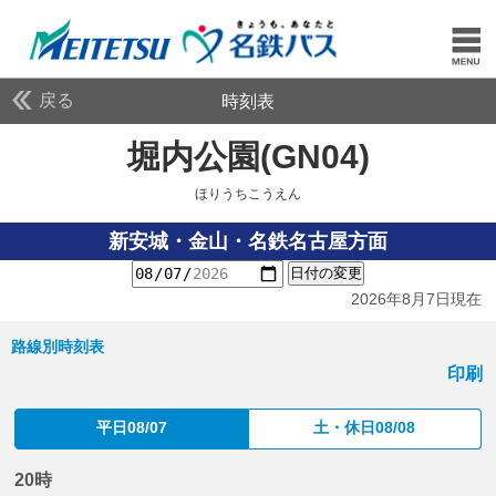
戻る
時刻表
堀内公園(GN04)
ほりう
ほりうちこうえん
新安城・金山・名鉄名古屋方面
日付の変更
2026年8月7日現在
路線別時刻表
印刷
平日08/07
土・休日08/08
20時