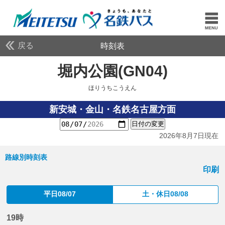
戻る
時刻表
堀内公園(GN04)
ほりう
ほりうちこうえん
新安城・金山・名鉄名古屋方面
日付の変更
2026年8月7日現在
路線別時刻表
印刷
平日08/07
土・休日08/08
19時