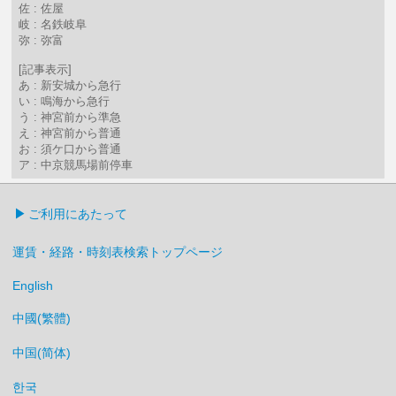
佐 : 佐屋
岐 : 名鉄岐阜
弥 : 弥富
[記事表示]
あ : 新安城から急行
い : 鳴海から急行
う : 神宮前から準急
え : 神宮前から普通
お : 須ケ口から普通
ア : 中京競馬場前停車
ご利用にあたって
運賃・経路・時刻表検索トップページ
English
中國(繁體)
中国(简体)
한국