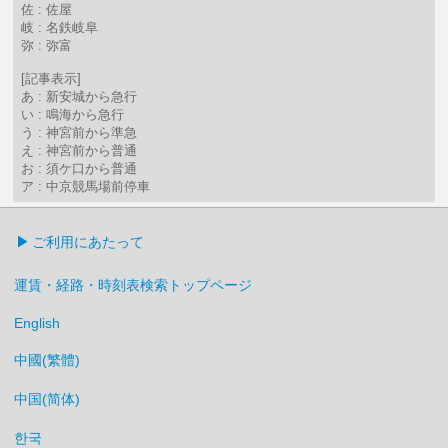
佐 : 佐屋
岐 : 名鉄岐阜
弥 : 弥富
[記事表示]
あ : 新安城から急行
い : 鳴海から急行
う : 神宮前から準急
え : 神宮前から普通
お : 須ケ口から普通
ア : 中京競馬場前停車
ご利用にあたって
運賃・経路・時刻表検索トップページ
English
中國(繁體)
中国(简体)
한국