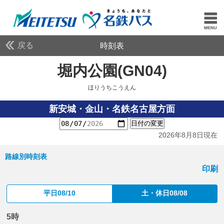
戻る
時刻表
堀内公園(GN04)
ほりう
ほりうちこうえん
新安城・金山・名鉄名古屋方面
日付の変更
2026年8月8日現在
路線別時刻表
印刷
平日08/10
土・休日08/08
5時