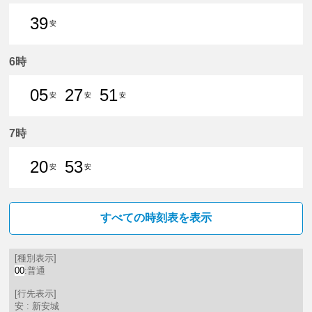
39
安
39分はつ 普通新安城いき
6時
05
27
51
安
安
安
5分はつ 普通新安城いき
27分はつ 普通新安城いき
51分はつ 普通新安城いき
7時
20
53
安
安
20分はつ 普通新安城いき
53分はつ 普通新安城いき
すべての時刻表を表示
[種別表示]
00
:普通
[行先表示]
安 : 新安城