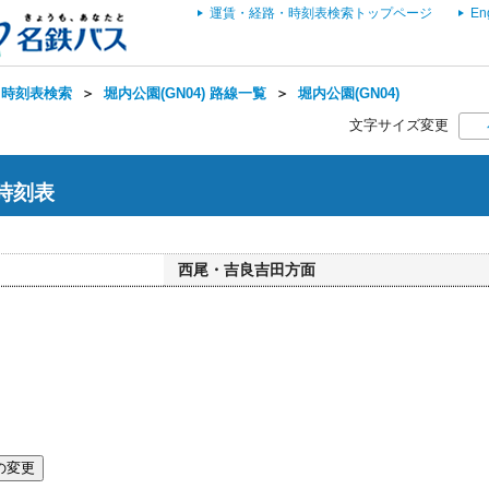
運賃・経路・時刻表検索トップページ
En
・時刻表検索
＞
堀内公園(GN04) 路線一覧
＞
堀内公園(GN04)
文字サイズ変更
 時刻表
西尾・吉良吉田方面
の変更