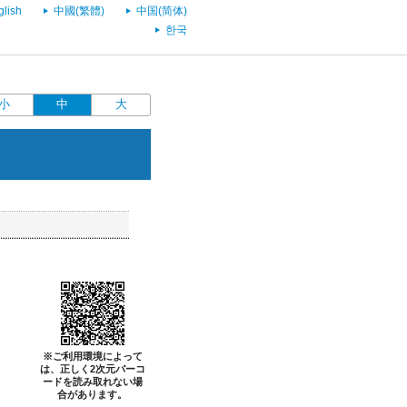
glish
中國(繁體)
中国(简体)
한국
小
中
大
※ご利用環境によって
は、正しく2次元バーコ
ードを読み取れない場
合があります。