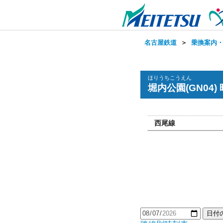
名古屋鉄道
＞
乗換案内
ほりうちこうえん
堀内公園(GN04)
西尾線
日付