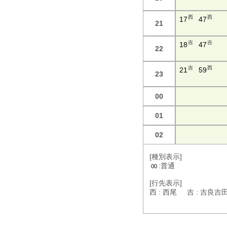
西
西
17
47
21
吉
吉
18
47
22
吉
西
21
59
23
00
01
02
[種別表示]
:普通
00
[行先表示]
西 : 西尾 吉 : 吉良