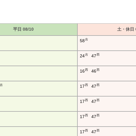
平日 08/10
土・休日 0
吉
58
吉
西
24
47
西
西
16
46
吉
西
西
17
47
西
西
17
47
西
西
17
47
西
西
17
47