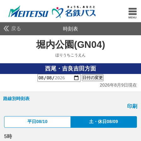
戻る
時刻表
堀内公園(GN04)
ほりう
ほりうちこうえん
西尾・吉良吉田方面
日付の変更
2026年8月9日現在
路線別時刻表
印刷
平日08/10
土・休日08/09
5時