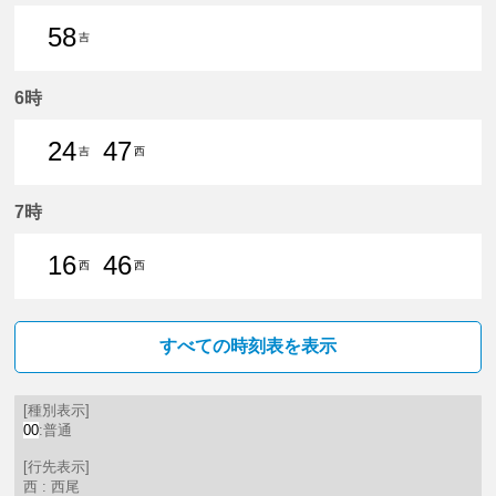
58
吉
58分はつ 普通吉良吉田いき
6時
24
47
吉
西
24分はつ 普通吉良吉田いき
47分はつ 普通西尾いき
7時
16
46
西
西
16分はつ 普通西尾いき
46分はつ 普通西尾いき
すべての時刻表を表示
[種別表示]
00
:普通
[行先表示]
西 : 西尾