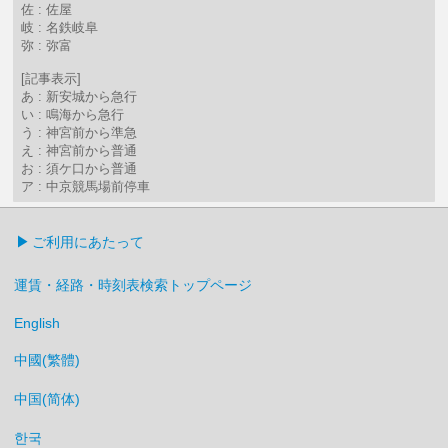
佐 : 佐屋
岐 : 名鉄岐阜
弥 : 弥富
[記事表示]
あ : 新安城から急行
い : 鳴海から急行
う : 神宮前から準急
え : 神宮前から普通
お : 須ケ口から普通
ア : 中京競馬場前停車
ご利用にあたって
運賃・経路・時刻表検索トップページ
English
中國(繁體)
中国(简体)
한국