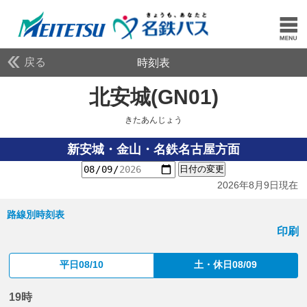
戻る
時刻表
北安城(GN01)
きたあん
きたあんじょう
新安城・金山・名鉄名古屋方面
日付の変更
2026年8月9日現在
路線別時刻表
印刷
平日08/10
土・休日08/09
19時