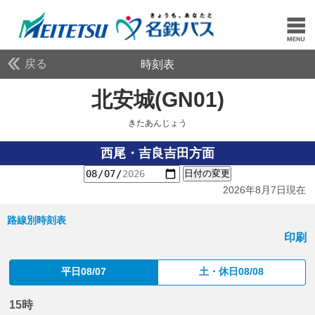
戻る
時刻表
北安城(GN01)
きたあん
きたあんじょう
西尾・吉良吉田方面
日付の変更
2026年8月7日現在
路線別時刻表
印刷
平日08/07
土・休日08/08
15時