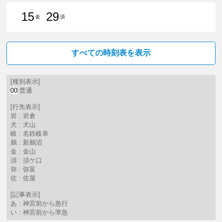
15
29
金
須
15分はつ 普通金山（愛知県）いき
29分はつ 普通須ケ口いき
すべての時刻表を表示
[種別表示]
00
:普通
[行先表示]
岩 : 岩倉
犬 : 犬山
岐 : 名鉄岐阜
鵜 : 新鵜沼
金 : 金山
須 : 須ケ口
弥 : 弥富
佐 : 佐屋
[記事表示]
あ : 神宮前から急行
い : 神宮前から準急