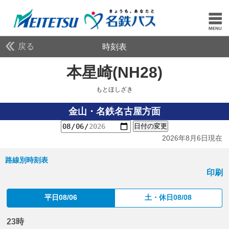
戻る
時刻表
本星崎(NH28)
もとほし
もとほしざき
金山・名鉄名古屋方面
日付の変更
2026年8月6日現在
路線別時刻表
印刷
平日08/06
土・休日08/08
23時