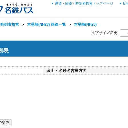
運賃・経路・時刻表検索トップページ
En
・時刻表検索
＞
本星崎(NH28) 路線一覧
＞
本星崎(NH28)
文字サイズ変更
時刻表
金山・名鉄名古屋方面
の変更