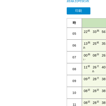
路線別時刻表
印刷
時
岐
鵜
22
33
56
05
鵜
岐
13
25
35
06
あ
鵜
弥
00
08
26
07
い
岐
犬
11
26
40
08
あ
岩
犬
09
28
38
09
岩
岩
08
28
38
10
岩
岩
08
28
38
11