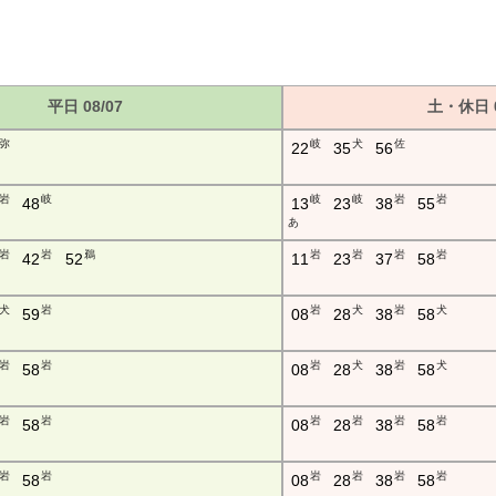
平日 08/07
土・休日 0
弥
岐
犬
佐
22
35
56
岩
岐
岐
岐
岩
岩
48
13
23
38
55
あ
岩
岩
鵜
岩
岩
岩
岩
42
52
11
23
37
58
犬
岩
岩
犬
岩
犬
59
08
28
38
58
岩
岩
岩
犬
岩
犬
58
08
28
38
58
岩
岩
岩
岩
岩
岩
58
08
28
38
58
岩
岩
岩
岩
岩
岩
58
08
28
38
58