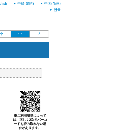
glish
中國(繁體)
中国(简体)
한국
小
中
大
※ご利用環境によって
は、正しく2次元バーコ
ードを読み取れない場
合があります。