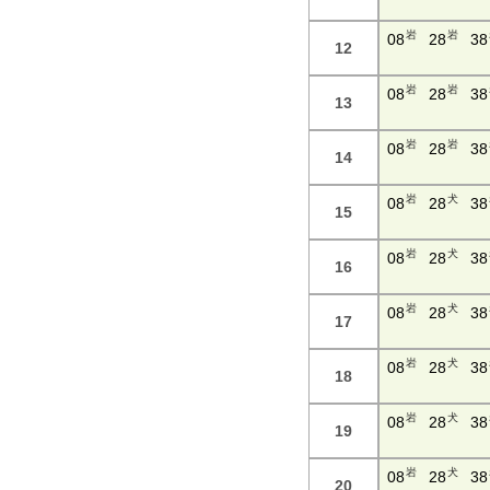
岩
岩
08
28
38
12
岩
岩
08
28
38
13
岩
岩
08
28
38
14
岩
犬
08
28
38
15
岩
犬
08
28
38
16
岩
犬
08
28
38
17
岩
犬
08
28
38
18
岩
犬
08
28
38
19
岩
犬
08
28
38
20