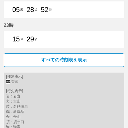
05
28
52
岩
犬
岩
5分はつ 普通岩倉（愛知県）いき
28分はつ 普通犬山いき
52分はつ 普通岩倉（愛
23時
15
29
金
須
15分はつ 普通金山（愛知県）いき
29分はつ 普通須ケ口いき
すべての時刻表を表示
[種別表示]
00
:普通
[行先表示]
岩 : 岩倉
犬 : 犬山
岐 : 名鉄岐阜
鵜 : 新鵜沼
金 : 金山
須 : 須ケ口
弥 : 弥富