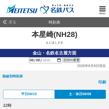
戻る
時刻表
本星崎(NH28)
もとほし
もとほしざき
金山・名鉄名古屋方面
日付の変更
2026年8月8日現在
路線別時刻表
印刷
平日08/10
土・休日08/08
22時