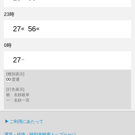
28分はつ 普通名鉄岐阜いき
58分はつ 普通名鉄岐阜いき
23時
27
56
岐
岐
27分はつ 普通名鉄岐阜いき
56分はつ 普通名鉄岐阜いき
0時
27
一
27分はつ 普通名鉄一宮いき
[種別表示]
00
:普通
[行先表示]
岐 : 名鉄岐阜
一 : 名鉄一宮
ご利用にあたって
運賃・経路・時刻表検索トップページ