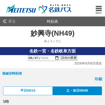
戻る
時刻表
妙興寺(NH49)
みょうこ
みょうこうじ
名鉄一宮・名鉄岐阜方面
日付の変更
2026年8月8日現在
路線別時刻表
印刷
平日08/10
土・休日08/08
5時