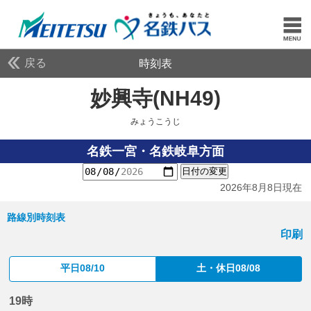
戻る
時刻表
妙興寺(NH49)
みょうこ
みょうこうじ
名鉄一宮・名鉄岐阜方面
日付の変更
2026年8月8日現在
路線別時刻表
印刷
平日08/10
土・休日08/08
19時