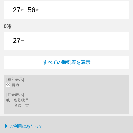
27
56
岐
岐
27分はつ 普通名鉄岐阜いき
56分はつ 普通名鉄岐阜いき
0時
27
一
27分はつ 普通名鉄一宮いき
すべての時刻表を表示
[種別表示]
00
:普通
[行先表示]
岐 : 名鉄岐阜
一 : 名鉄一宮
ご利用にあたって