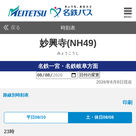
戻る
時刻表
妙興寺(NH49)
みょうこ
みょうこうじ
名鉄一宮・名鉄岐阜方面
日付の変更
2026年8月8日現在
路線別時刻表
印刷
平日08/10
土・休日08/08
23時