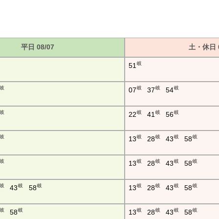
平日 08/07
土・休日 0
岐
51
岐
岐
岐
岐
07
37
54
岐
岐
岐
岐
22
41
56
岐
岐
岐
岐
岐
13
28
43
58
岐
岐
岐
岐
岐
13
28
43
58
岐
岐
岐
岐
岐
岐
岐
43
58
13
28
43
58
岐
岐
岐
岐
岐
岐
58
13
28
43
58