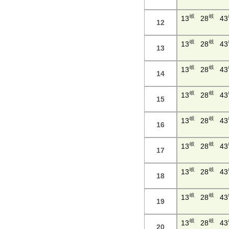
岐
岐
13
28
43
12
岐
岐
13
28
43
13
岐
岐
13
28
43
14
岐
岐
13
28
43
15
岐
岐
13
28
43
16
岐
岐
13
28
43
17
岐
岐
13
28
43
18
岐
岐
13
28
43
19
岐
岐
13
28
43
20