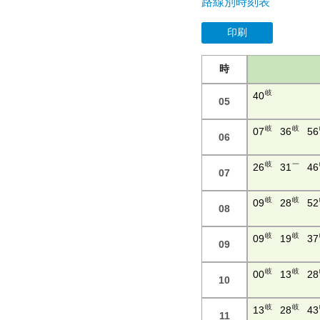
路線別時刻表
印刷
時
岐
40
05
岐
岐
07
36
56
06
岐
一
26
31
46
07
岐
岐
09
28
52
08
岐
岐
09
19
37
09
岐
岐
00
13
28
10
岐
岐
13
28
43
11