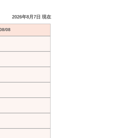
2026年8月7日 現在
8/08