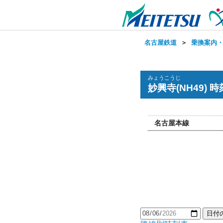
名古屋鉄道
＞
乗換案内
みょうこうじ
妙興寺(NH49) 
名古屋本線
日付