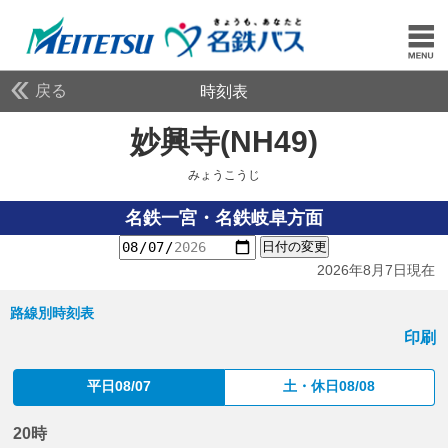
戻る
時刻表
妙興寺(NH49)
みょうこ
みょうこうじ
名鉄一宮・名鉄岐阜方面
日付の変更
2026年8月7日現在
路線別時刻表
印刷
平日08/07
土・休日08/08
20時