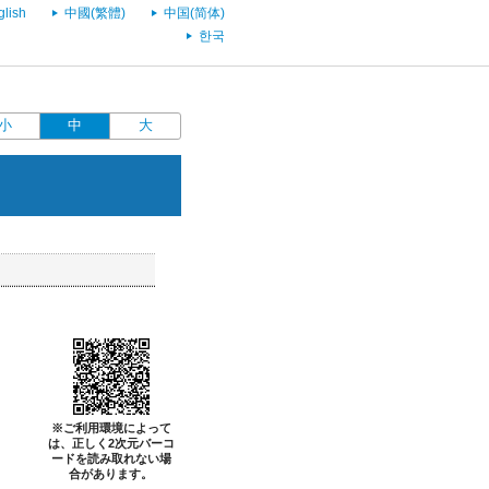
glish
中國(繁體)
中国(简体)
한국
小
中
大
※ご利用環境によって
は、正しく2次元バーコ
ードを読み取れない場
合があります。