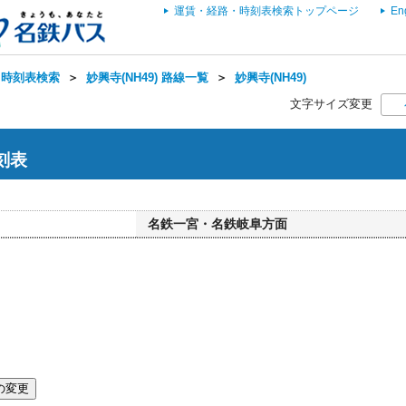
運賃・経路・時刻表検索トップページ
En
・時刻表検索
＞
妙興寺(NH49) 路線一覧
＞
妙興寺(NH49)
文字サイズ変更
時刻表
名鉄一宮・名鉄岐阜方面
の変更