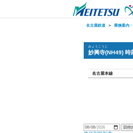
名古屋鉄道
＞
乗換案内
みょうこうじ
妙興寺(NH49) 
名古屋本線
日付