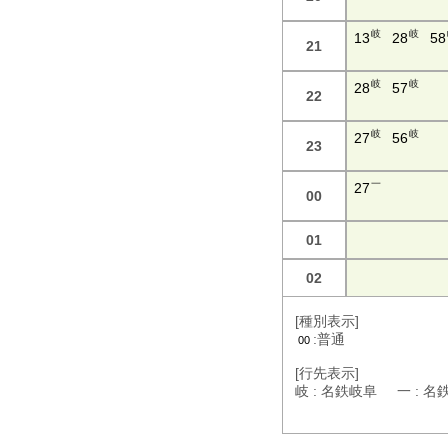
岐
岐
13
28
58
21
岐
岐
28
57
22
岐
岐
27
56
23
一
27
00
01
02
[種別表示]
:普通
00
[行先表示]
岐 : 名鉄岐阜 一 : 