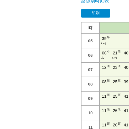
路線別時刻表
印刷
時
半
39
05
い う
空
岡
06
21
40
06
あ
い う
須
須
12
23
40
07
須
須
08
25
39
08
須
須
11
25
41
09
須
須
11
26
41
10
須
須
11
26
41
11