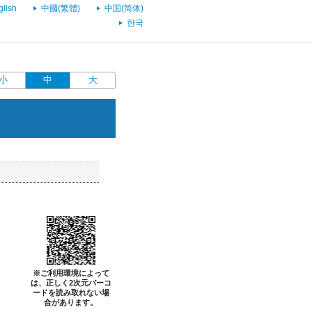
glish
中國(繁體)
中国(简体)
한국
小
中
大
※ご利用環境によって
は、正しく2次元バーコ
ードを読み取れない場
合があります。