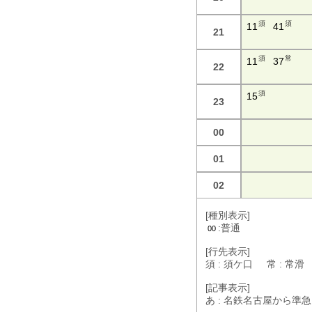
須
須
11
41
21
須
常
11
37
22
須
15
23
00
01
02
[種別表示]
:普通
00
[行先表示]
須 : 須ケ口 常 : 常
[記事表示]
あ : 名鉄名古屋から準急