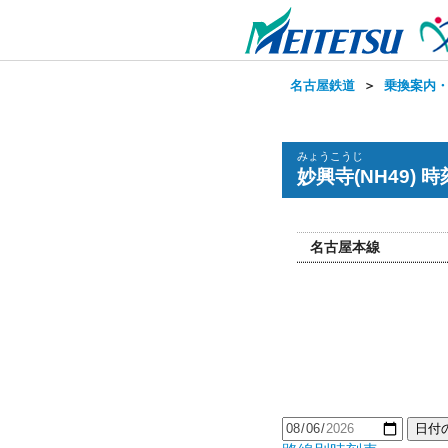
名古屋鉄道
＞
乗換案内
みょうこうじ
妙興寺(NH49) 
名古屋本線
日付