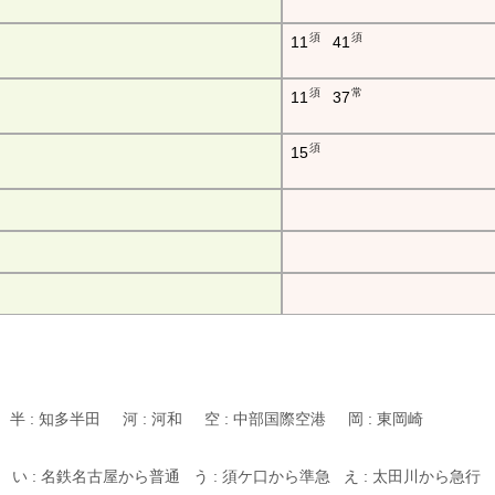
須
須
11
41
須
常
11
37
須
15
滑 半 : 知多半田 河 : 河和 空 : 中部国際空港 岡 : 東岡崎
 い : 名鉄名古屋から普通 う : 須ケ口から準急 え : 太田川から急行