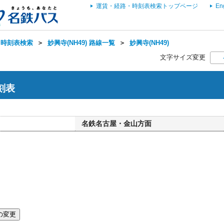
運賃・経路・時刻表検索トップページ
En
・時刻表検索
＞
妙興寺(NH49) 路線一覧
＞
妙興寺(NH49)
文字サイズ変更
時刻表
名鉄名古屋・金山方面
の変更