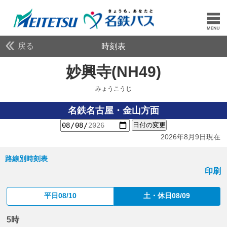
戻る
時刻表
妙興寺(NH49)
みょうこ
みょうこうじ
名鉄名古屋・金山方面
日付の変更
2026年8月9日現在
路線別時刻表
印刷
平日08/10
土・休日08/09
5時