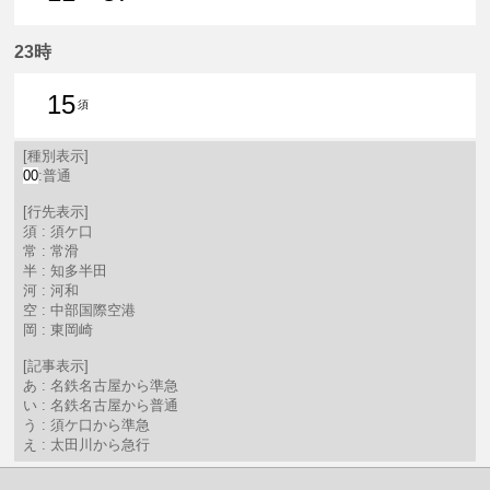
11分はつ 普通須ケ口いき
37分はつ 普通常滑いき
23時
15
須
15分はつ 普通須ケ口いき
[種別表示]
00
:普通
[行先表示]
須 : 須ケ口
常 : 常滑
半 : 知多半田
河 : 河和
空 : 中部国際空港
岡 : 東岡崎
[記事表示]
あ : 名鉄名古屋から準急
い : 名鉄名古屋から普通
う : 須ケ口から準急
え : 太田川から急行