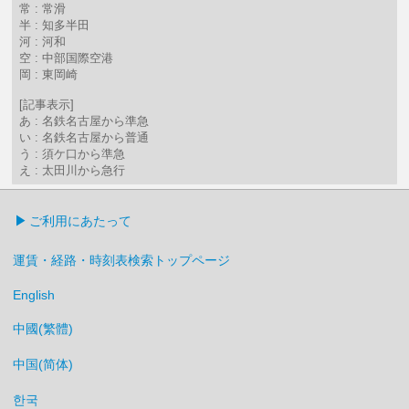
常 : 常滑
半 : 知多半田
河 : 河和
空 : 中部国際空港
岡 : 東岡崎
[記事表示]
あ : 名鉄名古屋から準急
い : 名鉄名古屋から普通
う : 須ケ口から準急
え : 太田川から急行
ご利用にあたって
運賃・経路・時刻表検索トップページ
English
中國(繁體)
中国(简体)
한국