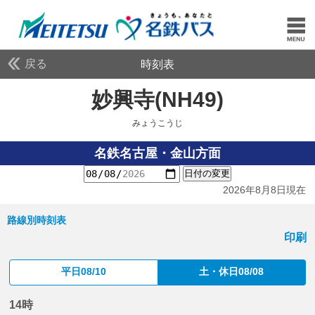
戻る
時刻表
妙興寺(NH49)
みょうこ
みょうこうじ
名鉄名古屋・金山方面
日付の変更
2026年8月8日現在
路線別時刻表
印刷
平日08/10
土・休日08/08
14時