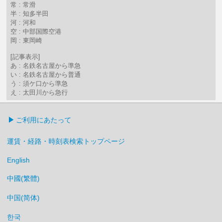
常 : 常滑
半 : 知多半田
河 : 河和
空 : 中部国際空港
岡 : 東岡崎
[記事表示]
あ : 名鉄名古屋から準急
い : 名鉄名古屋から普通
う : 須ケ口から準急
え : 太田川から急行
ご利用にあたって
運賃・経路・時刻表検索トップページ
English
中國(繁體)
中国(简体)
한국