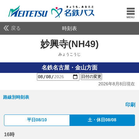
戻る
時刻表
妙興寺(NH49)
みょうこ
みょうこうじ
名鉄名古屋・金山方面
日付の変更
2026年8月8日現在
路線別時刻表
印刷
平日08/10
土・休日08/08
16時