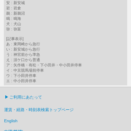
安 : 新安城
岩 : 岩倉
鵜 : 新鵜沼
鳴 : 鳴海
犬 : 犬山
弥 : 弥富
[記事表示]
あ : 東岡崎から急行
い : 新安城から急行
う : 神宮前から準急
え : 須ケ口から普通
ア : 矢作橋・有松・下小田井・中小田井停車
イ : 中京競馬場前停車
ウ : 下小田井停車
エ : 中小田井停車
ご利用にあたって
運賃・経路・時刻表検索トップページ
English