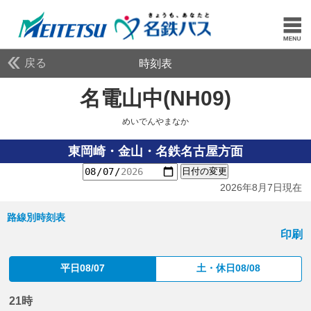
戻る
時刻表
名電山中(NH09)
めいで
めいでんやまなか
東岡崎・金山・名鉄名古屋方面
日付の変更
2026年8月7日現在
路線別時刻表
印刷
平日08/07
土・休日08/08
21時