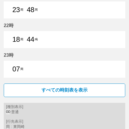
23
48
岡
岡
23分はつ 普通東岡崎いき
48分はつ 普通東岡崎いき
22時
18
44
岡
鳴
18分はつ 普通東岡崎いき
44分はつ 普通鳴海いき
23時
07
岡
7分はつ 普通東岡崎いき
すべての時刻表を表示
[種別表示]
00
:普通
[行先表示]
岡 : 東岡崎