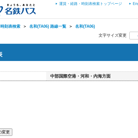
運賃・経路・時刻表検索トップページ
En
・時刻表検索
＞
名和(TA06) 路線一覧
＞
名和(TA06)
文字サイズ変更
表
中部国際空港・河和・内海方面
の変更