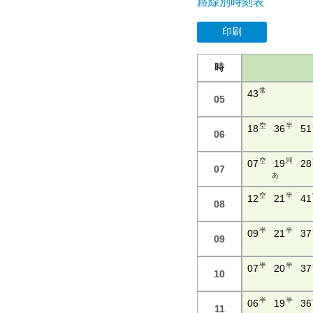
路線別時刻表
印刷
時
常
43
05
空
半
18
36
51
06
空
河
07
19
28
07
あ
空
半
12
21
41
08
半
半
09
21
37
09
半
半
07
20
37
10
半
半
06
19
36
11