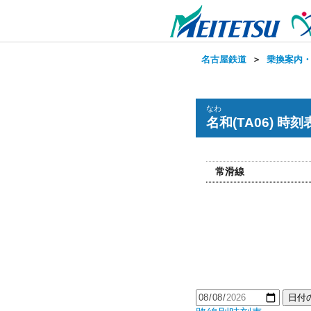
名古屋鉄道
＞
乗換案内
なわ
名和(TA06) 時刻
常滑線
日付