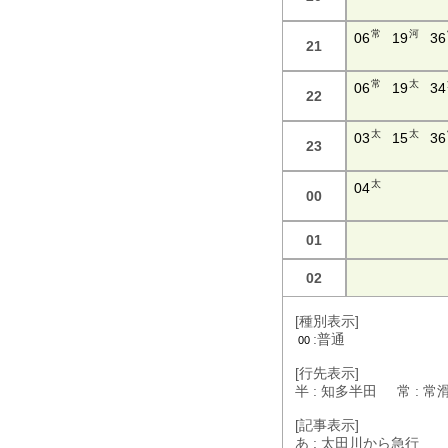
常
河
06
19
36
21
常
太
06
19
34
22
太
太
03
15
36
23
太
04
00
01
02
[種別表示]
:普通
00
[行先表示]
半 : 知多半田 常 : 
[記事表示]
あ : 太田川から急行