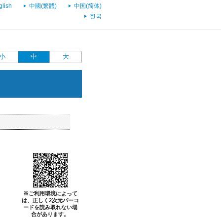
glish
中國(繁體)
中国(简体)
한국
小
中
大
※ご利用環境によって
は、正しく2次元バーコ
ードを読み取れない場
合があります。