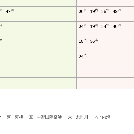
常
河
常
内
常
河
49
06
19
36
49
河
常
河
常
河
04
19
34
46
常
太
常
15
36
太
04
常滑 河 : 河和 空 : 中部国際空港 太 : 太田川 内 : 内海