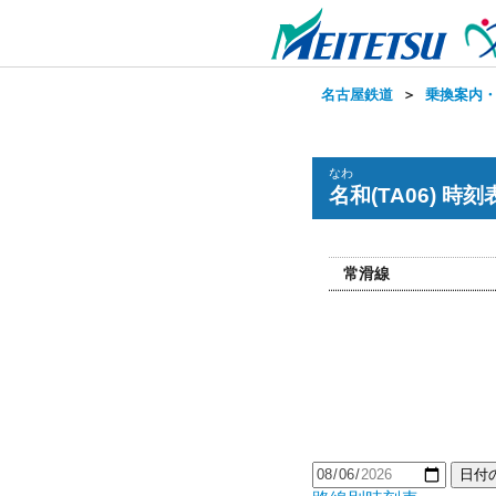
名古屋鉄道
＞
乗換案内
なわ
名和(TA06) 時刻
常滑線
日付