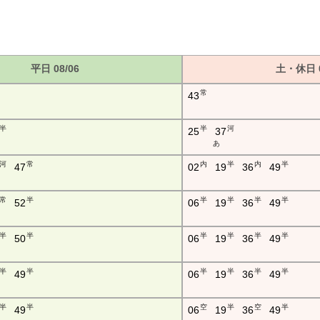
平日 08/06
土・休日 0
常
43
半
半
河
25
37
あ
河
常
内
半
内
半
47
02
19
36
49
常
半
半
半
半
半
52
06
19
36
49
半
半
半
半
半
半
50
06
19
36
49
半
半
半
半
半
半
49
06
19
36
49
半
半
空
半
空
半
49
06
19
36
49