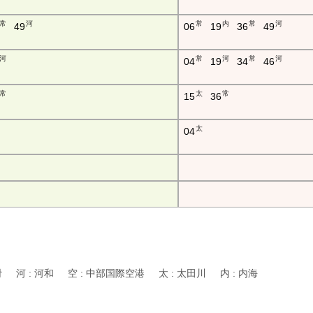
常
河
常
内
常
河
49
06
19
36
49
河
常
河
常
河
04
19
34
46
常
太
常
15
36
太
04
常滑 河 : 河和 空 : 中部国際空港 太 : 太田川 内 : 内海