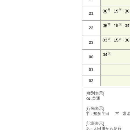
常
河
06
19
36
21
常
太
06
19
34
22
太
太
03
15
36
23
太
04
00
01
02
[種別表示]
:普通
00
[行先表示]
半 : 知多半田 常 : 
[記事表示]
あ : 太田川から急行