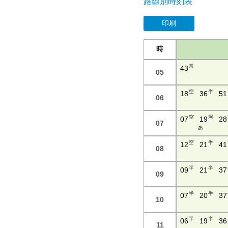
路線別時刻表
印刷
時
常
43
05
空
半
18
36
51
06
空
河
07
19
28
07
あ
空
半
12
21
41
08
半
半
09
21
37
09
半
半
07
20
37
10
半
半
06
19
36
11