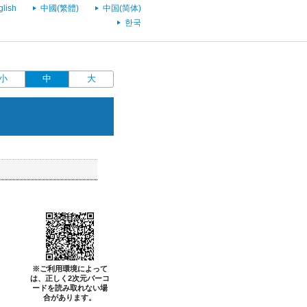
glish
中國(繁體)
中国(简体)
한국
小
中
大
※ご利用環境によって
は、正しく2次元バーコ
ードを読み取れない場
合があります。