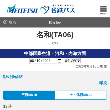
戻る
時刻表
名和(TA06)
なわ
なわ
中部国際空港・河和・内海方面
日付の変更
2026年8月10日現在
路線別時刻表
印刷
平日08/10
土・休日08/11
13時