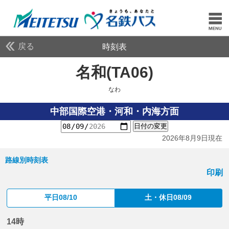
戻る
時刻表
名和(TA06)
なわ
なわ
中部国際空港・河和・内海方面
日付の変更
2026年8月9日現在
路線別時刻表
印刷
平日08/10
土・休日08/09
14時