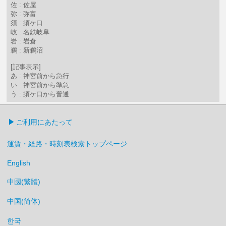
佐 : 佐屋
弥 : 弥富
須 : 須ケ口
岐 : 名鉄岐阜
岩 : 岩倉
鵜 : 新鵜沼
[記事表示]
あ : 神宮前から急行
い : 神宮前から準急
う : 須ケ口から普通
ご利用にあたって
運賃・経路・時刻表検索トップページ
English
中國(繁體)
中国(简体)
한국