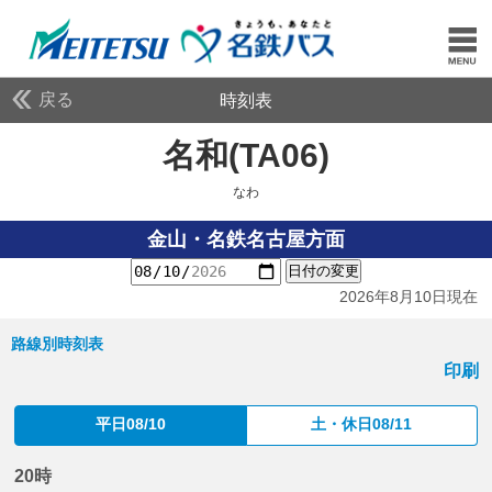
戻る
時刻表
名和(TA06)
なわ
なわ
金山・名鉄名古屋方面
日付の変更
2026年8月10日現在
路線別時刻表
印刷
平日08/10
土・休日08/11
20時