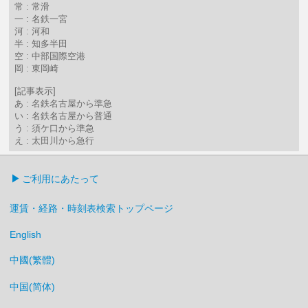
常 : 常滑
一 : 名鉄一宮
河 : 河和
半 : 知多半田
空 : 中部国際空港
岡 : 東岡崎
[記事表示]
あ : 名鉄名古屋から準急
い : 名鉄名古屋から普通
う : 須ケ口から準急
え : 太田川から急行
ご利用にあたって
運賃・経路・時刻表検索トップページ
English
中國(繁體)
中国(简体)