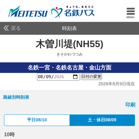
戻る
時刻表
木曽川堤(NH55)
きそが
きそがわづつみ
名鉄一宮・名鉄名古屋・金山方面
日付の変更
2026年8月9日現在
路線別時刻表
印刷
平日08/10
土・休日08/09
10時