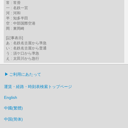
常 : 常滑
一 : 名鉄一宮
河 : 河和
半 : 知多半田
空 : 中部国際空港
岡 : 東岡崎
[記事表示]
あ : 名鉄名古屋から準急
い : 名鉄名古屋から普通
う : 須ケ口から準急
え : 太田川から急行
ご利用にあたって
運賃・経路・時刻表検索トップページ
English
中國(繁體)
中国(简体)