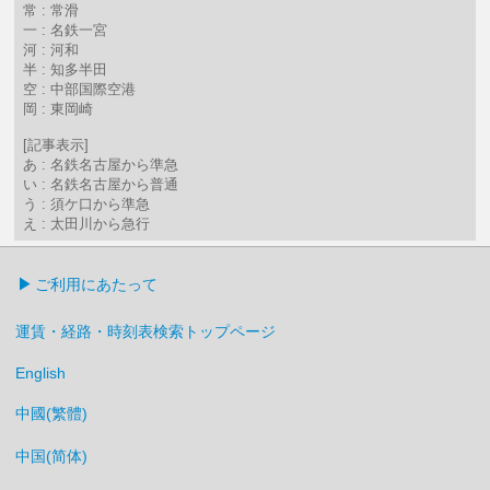
常 : 常滑
一 : 名鉄一宮
河 : 河和
半 : 知多半田
空 : 中部国際空港
岡 : 東岡崎
[記事表示]
あ : 名鉄名古屋から準急
い : 名鉄名古屋から普通
う : 須ケ口から準急
え : 太田川から急行
ご利用にあたって
運賃・経路・時刻表検索トップページ
English
中國(繁體)
中国(简体)