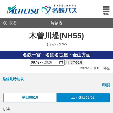
戻る
時刻表
木曽川堤(NH55)
きそが
きそがわづつみ
名鉄一宮・名鉄名古屋・金山方面
日付の変更
2026年8月8日現在
路線別時刻表
印刷
平日08/10
土・休日08/08
8時